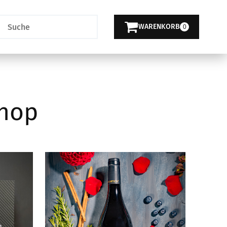
WARENKORB
0
shop