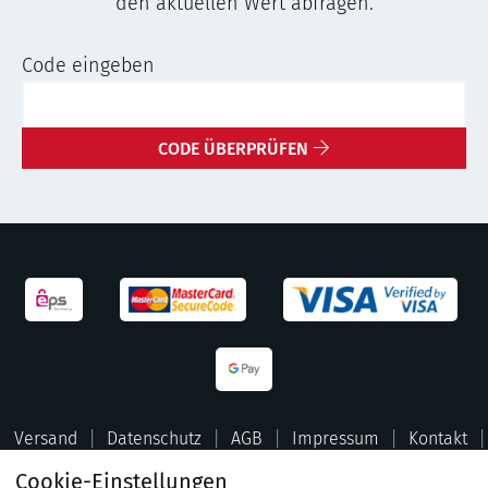
den aktuellen Wert abfragen.
Code eingeben
CODE ÜBERPRÜFEN
|
|
|
|
|
Versand
Datenschutz
AGB
Impressum
Kontakt
Cookie-Einstellungen